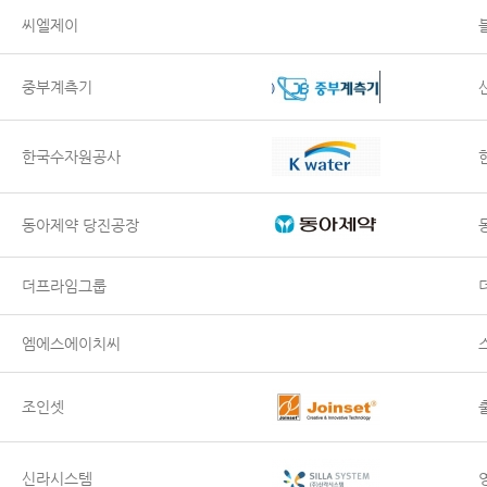
씨엘제이
중부계측기
한국수자원공사
동아제약 당진공장
더프라임그룹
엠에스에이치씨
조인셋
신라시스템