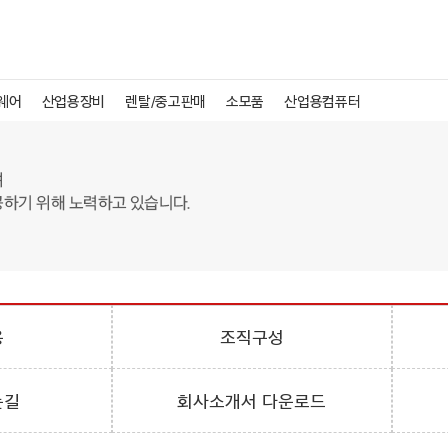
웨어
산업용장비
렌탈/중고판매
소모품
산업용컴퓨터
용
조직구성
는길
회사소개서 다운로드