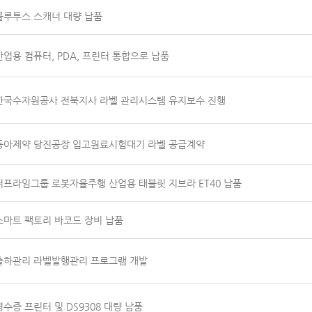
블루투스 스캐너 대량 납품
산업용 컴퓨터, PDA, 프린터 통합으로 납품
한국수자원공사 전북지사 라벨 관리시스템 유지보수 진행
동아제약 당진공장 입고원료시험대기 라벨 공급계약
더프라임그룹 로봇자율주행 산업용 태블릿 지브라 ET40 납품
스마트 팩토리 바코드 장비 납품
출하관리 라벨발행관리 프로그램 개발
영수증 프린터 및 DS9308 대량 납품