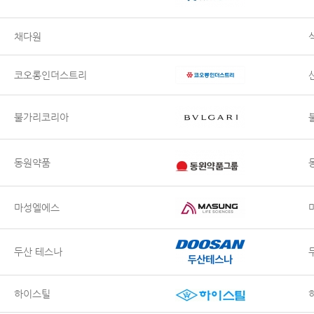
채다원
코오롱인더스트리
불가리코리아
동원약품
마성엘에스
두산 테스나
하이스틸