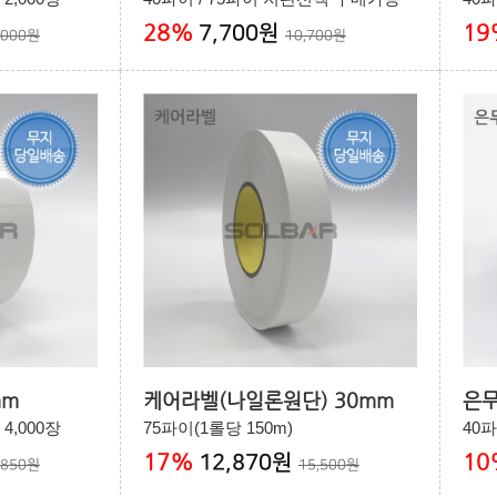
28
%
19
7,700원
,000원
10,700원
mm
케어라벨(나일론원단) 30mm
은무
 4,000장
75파이(1롤당 150m)
40파
17
%
10
12,870원
,850원
15,500원