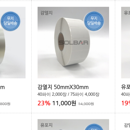
mm
감열지 50mmX30mm
유포
40파이 2,000장 / 75파이 4,000장
40파
23
%
19
11,000원
,800원
14,300원