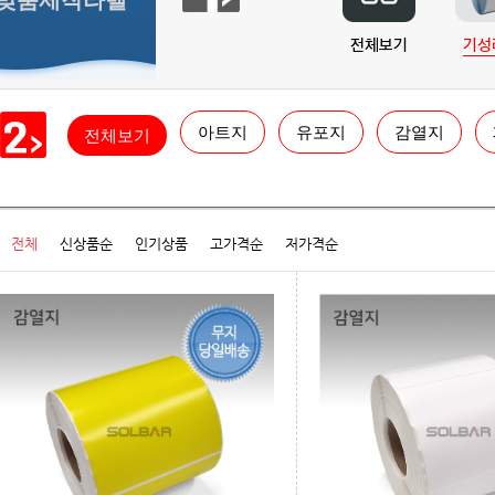
맞춤제작라벨
전체보기
기성
아트지
유포지
감열지
전체보기
전체
신상품순
인기상품
고가격순
저가격순