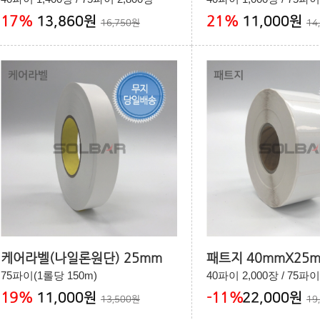
17
%
21
%
13,860원
11,000원
16,750원
14
케어라벨(나일론원단) 25mm
패트지 40mmX25
75파이(1롤당 150m)
40파이 2,000장 / 75파이
19
%
-11
%
11,000원
22,000원
13,500원
19