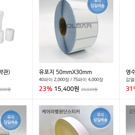
약관)
유포지 50mmX30mm
영수
40파이 2,000장 / 75파이 4,000장
감열
23
%
31
15,400원
,000원
20,020원