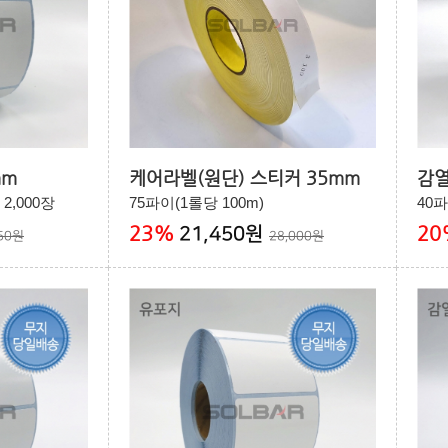
mm
케어라벨(원단) 스티커 35mm
감열
 2,000장
75파이(1롤당 100m)
40파
23
%
20
21,450원
250원
28,000원