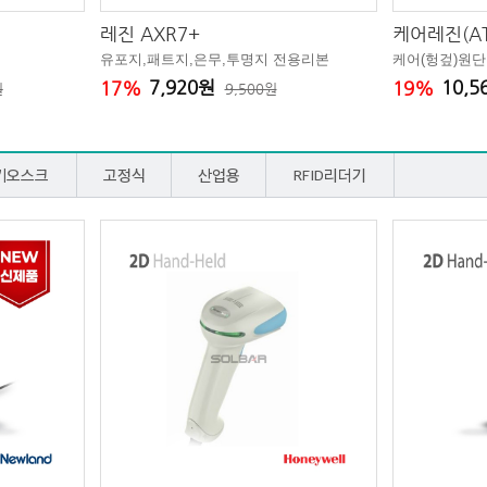
레진 AXR7+
케어레진(AT
유포지,패트지,은무,투명지 전용리본
케어(헝겊)원
7,920원
10,
17%
19%
원
9,500원
키오스크
고정식
산업용
RFID리더기