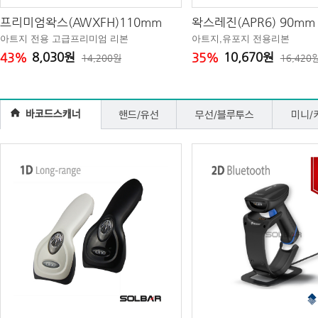
프리미엄왁스(AWXFH)110mm
왁스레진(APR6) 90mm
아트지 전용 고급프리미엄 리본
아트지,유포지 전용리본
8,030원
10,670원
43%
35%
14,200원
16,420
바코드스캐너
핸드/유선
무선/블루투스
미니/