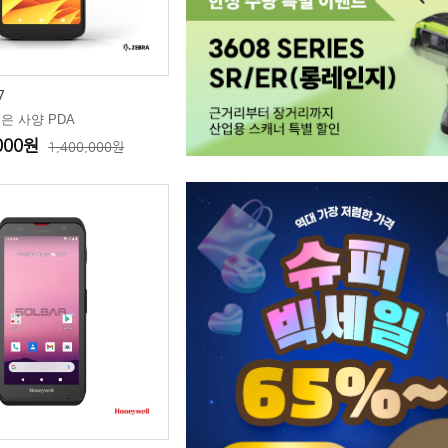
롯데주류
롯데 칠성 충주 2공장 공캔이력관리 자동화 시스
티엠디
스마트공장 구축에 사용할 산업용 PDA 납
7
대양전기공업
대양전기공업 현장에서 사용할 산업용 태블릿 PC 장
좋은 사양 PDA
불가리코리아
불가리 매장 내에서 라벨 발행 프로그램 시
,000원
1,400,000원
조인셋
출하관리 라벨발행관리 프로그램 개발
신라시스템
영수증 프린터 및 DS9308 대량 납품
채다원
식품 라벨 제작 진행
코오롱인더스트리
산업용 PDA 대량 납품