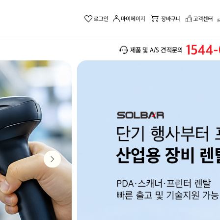
롯데주류
롯데 칠성 충주 2공장 공캔이력관리 자동화 시스