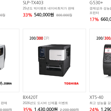
SLP-TX403
G530+
25년도 빅이벤트 네이버최저가 판매
경제성과 성능
프린터
540,000원
33%
00원
800,000원
660
17%
BX420T
XT5-40
 판매
2026년도 도시바 신제품 이벤트
최고 성능을 
1,430,000원
1,29
35%
24%
00,000원
2,200,000원