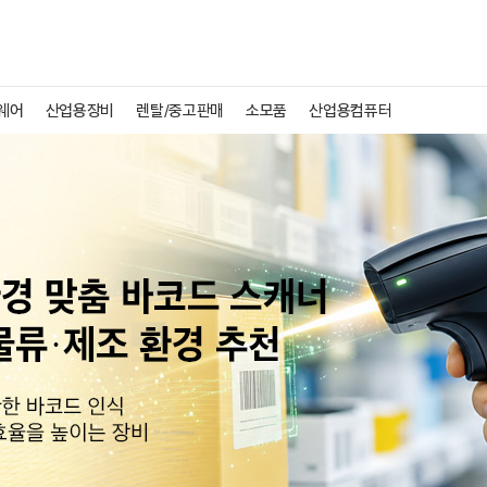
웨어
산업용장비
렌탈/중고판매
소모품
산업용컴퓨터