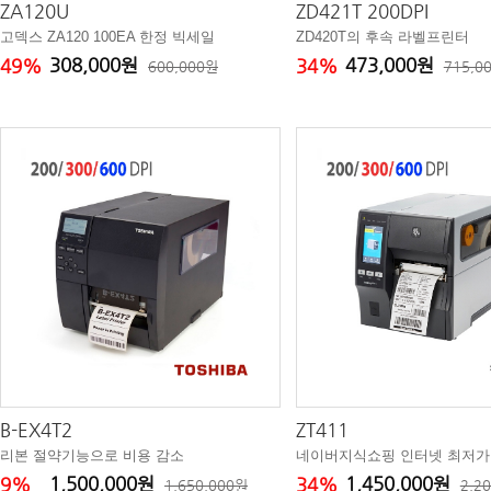
ZA120U
ZD421T 200DPI
고덱스 ZA120 100EA 한정 빅세일
ZD420T의 후속 라벨프린터
308,000원
473,000원
49%
34%
600,000원
715,0
B-EX4T2
ZT411
리본 절약기능으로 비용 감소
네이버지식쇼핑 인터넷 최저가
1,500,000원
1,450,000원
9%
34%
1,650,000원
2,2