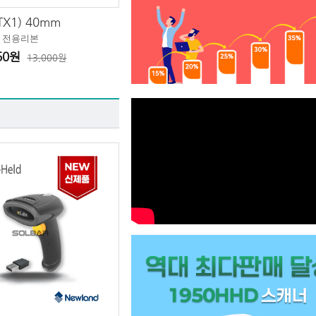
X1) 40mm
단 전용리본
560원
13,000원