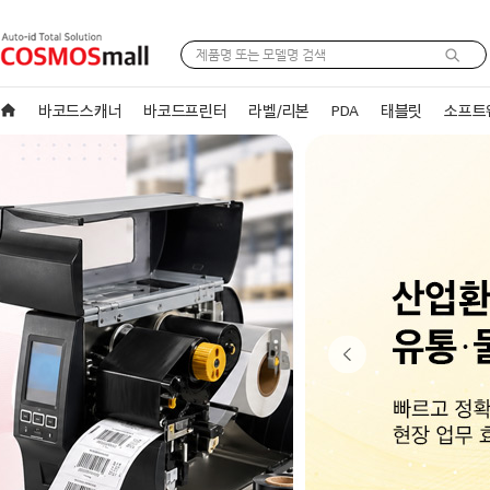
바코드스캐너
바코드프린터
라벨/리본
PDA
태블릿
소프트