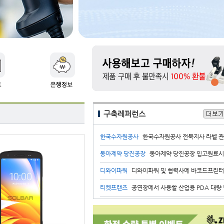
티엠디
스마트공장 구축에 사용할 산업용 PDA 납
대양전기공업
대양전기공업 현장에서 사용할 산업용 태블릿 PC 장
불가리코리아
불가리 매장 내에서 라벨 발행 프로그램 시
조인셋
출하관리 라벨발행관리 프로그램 개발
신라시스템
영수증 프린터 및 DS9308 대량 납품
채다원
식품 라벨 제작 진행
코오롱인더스트리
산업용 PDA 대량 납품
구축레퍼런스
한국수자원공사
한국수자원공사 전북지사 라벨 관리시스템 유지보
동아제약 당진공장
동아제약 당진공장 입고원료시험대기 라벨 
디와이파워
디와이파워 및 협력사에 바코드프린터와 라벨 및 리본 납
티켓프랜즈
공연장에서 사용할 산업용 PDA 대량
신원
신원 과테말라 법인에서 사용할 산업용 자동 스캐너 장비 
시스맥스코리아
의료기관 및 헬스케어 시약IT SW 솔루션 24년 2분기 SB7700 10
한국교과서협회
한국교과서협회 교과서전시본 출고관리 PDA시