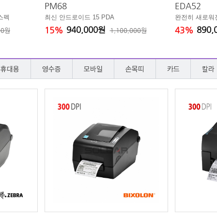
PM68
EDA52
스펙
최신 안드로이드 15 PDA
완전히 새로워진
940,000원
890
15%
43%
00원
1,100,000원
휴대용
영수증
모바일
손목띠
카드
칼라