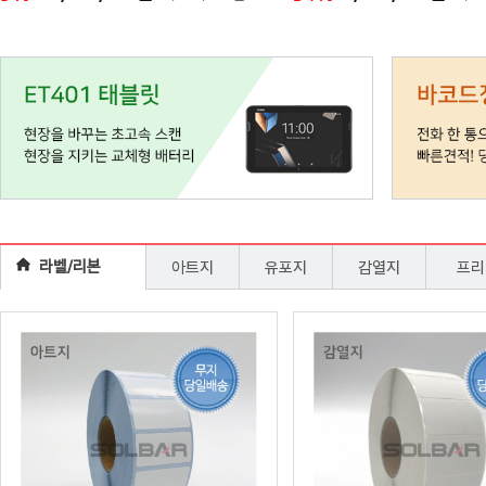
라벨/리본
아트지
유포지
감열지
프리