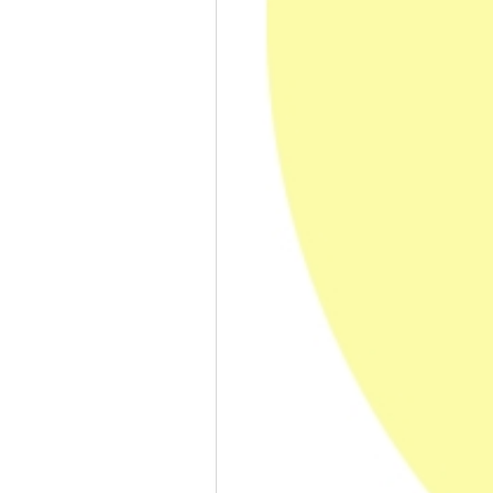
제조사
대폭할인적용)
적립포인트
4,000P
PM351
하반기 키패드PDA 노마진 이벤트