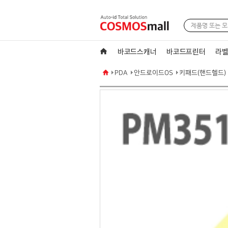
바코드스캐너
바코드프린터
라벨
PDA
안드로이드OS
키패드(핸드헬드)