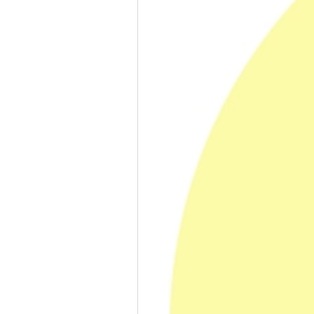
1,400,000원
61%할인
정상가
550,000원
몰 판매가
코스모스몰에서 구입하고
받으세요
키패드(핸드헬드)
물류센터/재고실사
배송비
무료배송
※대량의 재고 보유중 (대량 견적요청시 추가