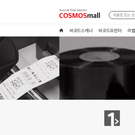
바코드스캐너
바코드프린터
라벨