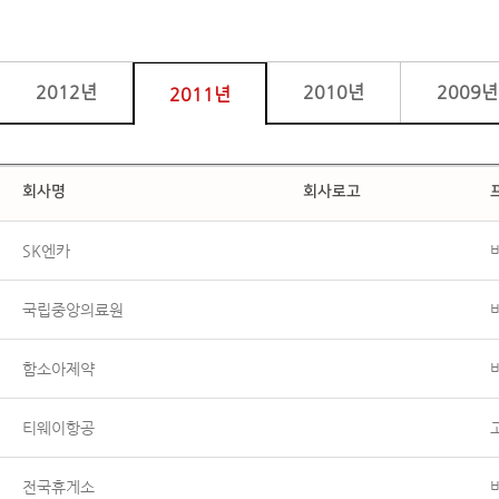
2012년
2010년
2009년
2011년
회사명
회사로고
SK엔카
국립중앙의료원
함소아제약
티웨이항공
전국휴게소