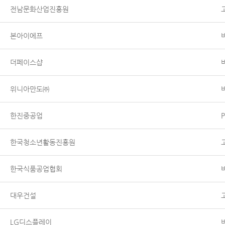
전남문화산업진흥원
본아이에프
더페이스샵
위니아만도㈜
한진중공업
한국청소년활동진흥원
한국식품공업협회
대우건설
LG디스플레이