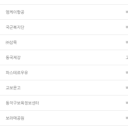
엠케이항공
국군복지단
㈜삼목
동국제강
파스테르우유
교보문고
동작구보육정보센터
보라매공원