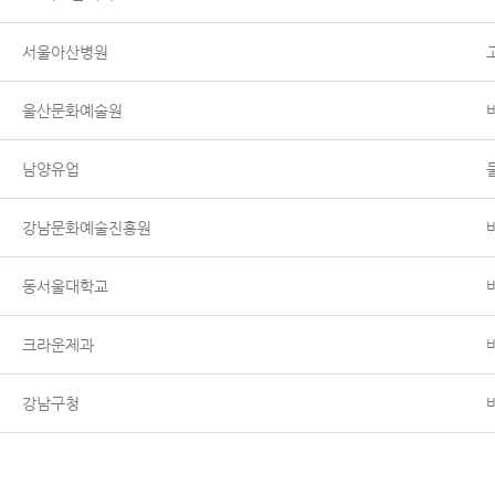
서울아산병원
울산문화예술원
남양유업
강남문화예술진흥원
동서울대학교
크라운제과
강남구청