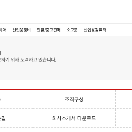
웨어
산업용장비
렌탈/중고판매
소모품
산업용컴퓨터
용
조직구성
는길
회사소개서 다운로드