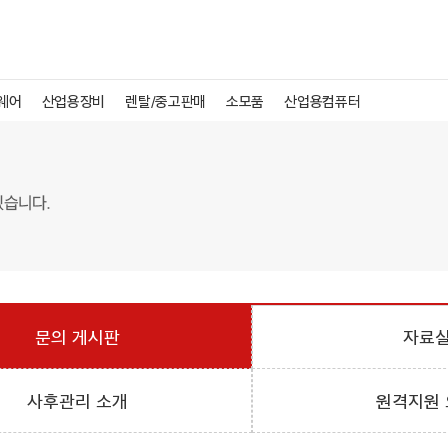
웨어
산업용장비
렌탈/중고판매
소모품
산업용컴퓨터
문의 게시판
자료
사후관리 소개
원격지원