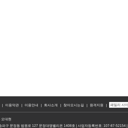
이용약관
이용안내
회사소개
찾아오시는길
원격지원
 오대현
파구 문정동 법원로 127 문정대명벨리온 1408호 | 사업자등록번호: 107-87-52154 