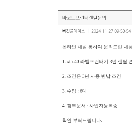
바코드프린터렌탈문의
버킷플레이스
2024-11-27 09:53:54
온라인 채널 통하여 문의드린 내
1. xt5-40
라벨프린터기
3
년 렌탈 
2.
조건은
3
년 사용 반납 조건
3.
수량
: 6
대
4.
첨부문서
:
사업자등록증
확인 부탁드립니다
.