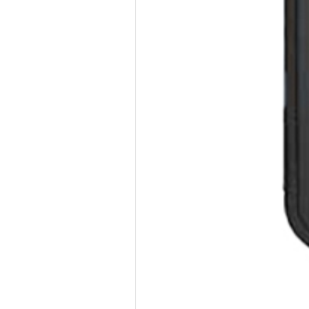
제조사
ZEBRA
적립포인트
4,000P
지브라 테블릿PC 중 가장 얇고 가벼
ET56 8.4인치
2,40
총 상품 금액