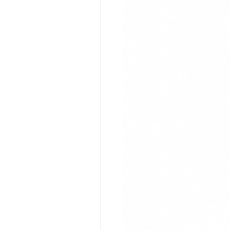
제조사
BROTHER
적립포인트
4,000P
PC없이 WIFI로 라벨 인쇄
PT-P900W