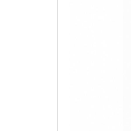
제조사
BROTHER
적립포인트
4,000P
PC없이 WIFI로 라벨 인쇄
PT-P950NW